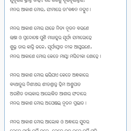
ସୁଦୂରର ଭ୍ରାନ୍ତି ତାହା; ସେ ଶିଖରୁ ଦୂରଦୂରାନ୍ତର,
ମନର ଆକାଶ ମୋର, ସୀମାରେ ତା’ବନ୍ଧନ ନହୁଏ।
ମନର ଆକାଶ ମୋର ସାଜେ ନିତ୍ୟ ନୂତନ ବରଣେ
ଊଷା ଓ ପ୍ରଦୋଷେ ପୁଣି ମଧ୍ୟାହ୍ନର ସୂର୍ଯ୍ୟ ସମାରୋହେ
ଶୁଭ୍ର ତାର କାନ୍ତି ଜଳେ, ସୂର୍ଯ୍ୟସ୍ନାତ ନୀଳ ଆସ୍ତରଣେ,
ମନର ଆକାଶେ ମୋର କେତେ ମାୟା ମରିଚୀକା ଶୋହେ।
ମନର ଆକାଶ ମୋର ଭରିଯାଏ କେତେ ଅନ୍ଧକାରେ
ବ୍ୟଥାତୁର ନିଶୀଥର ଶୀତଶ୍ରାନ୍ତ ହିମ ଅଶ୍ରୁପାତ
ଅଗଣିତ ତାରକାର ଆଲୋକିତ ଆଶାର ସଂଚାରେ
ମନର ଆକାଶ ମୋର ଅପେକ୍ଷଇ ନୂତନ ପ୍ରଭାତ।
ମନର ଆକାଶ ମୋର ଆଲୋକ ଓ ଅନ୍ଧାରେ ସୁନ୍ଦର