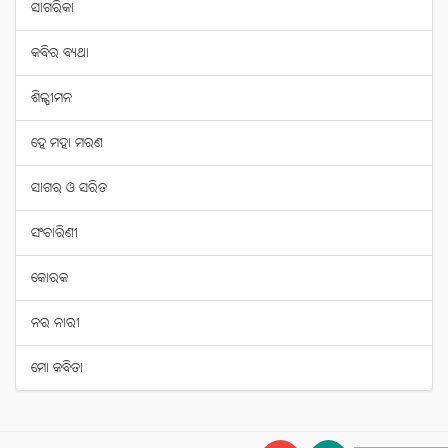
ସାଗରିକା
କବିର ବ୍ୟଥା
ଶିଳ୍ପୀମନ
ହେ ମହା ମରଣ
ସାଗର ଓ ସରିତ
ସଂଚାରିଣୀ
କୋରକ
ନର ନାରୀ
ମୋ କବିତା