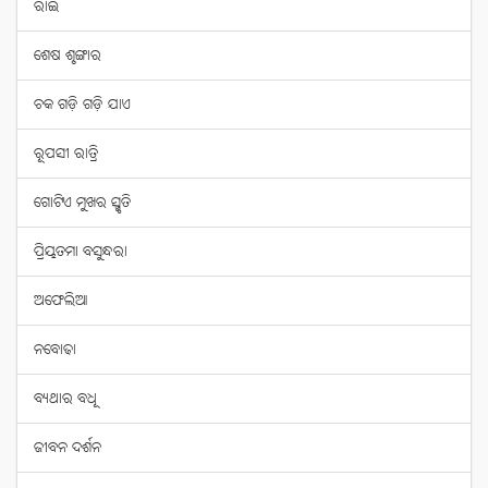
ରାଇ
ଶେଷ ଶୃଙ୍ଗାର
ଚକ ଗଡ଼ି ଗଡ଼ି ଯାଏ
ରୂପସୀ ରାତ୍ରି
ଗୋଟିଏ ମୁଖର ସ୍ମୃତି
ପ୍ରିୟତମା ବସୁନ୍ଧରା
ଅଫେଲିଆ
ନବୋଢା
ବ୍ୟଥାର ବଧୂ
ଜୀବନ ଦର୍ଶନ