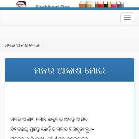
Toggle
navigati
ମନର ଆକାଶ ମୋର
ମନର ଆକାଶ ମୋର
ମନର ଆକାଶ ମୋର କଳ୍ପନାର ଅନନ୍ତ ଆସର
ଦିଗ୍‌ବଳୟ ପ୍ରାନ୍ତେ କେଉଁ କାମନାର ଗିରିଚୂଡ଼ା ଛୁଏ-