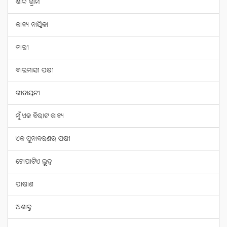
ଶାଳ ଗ୍ରାମ
କାବ୍ୟ ନାୟିକା
ନାରୀ
ବାରମାସୀ ପକ୍ଷୀ
ଗୀତାୟନୀ
ମୁଁ ଏକ ବିରାଟ କାବ୍ୟ
ଏକ ସୁନାବରଣର ପକ୍ଷୀ
ଟୋପାଟିଏ ଲୁହ
ପାଷାଣ
ଅଶାନ୍ତ