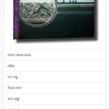
ମନର ଆକାଶ ମୋର
ମଣିଷ
ପଥ ତରୁ
ନିରାଶ ବାଦୀ
ଗୀତ ଲକ୍ଷ୍ମୀ