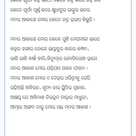
କେତେ ସୂର୍ଯ୍ୟ ତହିଁ ଉଠେ, କେତେ ଚନ୍ଦ୍ର କରେ ତହିଁ ଗତି
କେତେ ସୂର୍ଯ୍ୟ ପୂର୍ଣ୍ଣ କରେ କ୍ଷୁଧାତୁର ରାହୁର ଉଦର
ମନର ଆକାଶେ ମୋର କେତେ ଚନ୍ଦ୍ର ହରାଏ ବିଭୁତି।
ମନର ଆକାଶେ ମୋର କେବେ ପୁଣି ମେଘମାଳା ଭାସେ
ବଜ୍ରର ଝଙ୍କାର ତୋଳେ ଭୟାତୁର କାତର କମ୍ପନ,
ରାଶି ରାଶି ବର୍ଷା ବାରି,ବିଦ୍ୟୁତ୍‌ର ଜ୍ୟୋତିରେଖା ହାସେ
ମନର ଆକାଶ ମୋର ସହିଯାଏ ସକଳ ପୀଡ଼ନ।
ମନର ଆକାଶ ମୋର ଏ ଦେହର ଧରିତ୍ରୀକୁ ଘେରି
ରହିଅଛି ଅବିରତ, ଶୂନ୍ୟ ତାର ସ୍ଥିତିର ପ୍ରକାଶ,
ଅକ୍ଷୟ ସେ ଅବିନାଶ ଚିରନ୍ତନ ତାହାର ମାଧୁରୀ,
ଆତ୍ମାର ଅଙ୍ଗନ ଚାରୁ ମୋର ଏଇ ମନର ଆକାଶ।